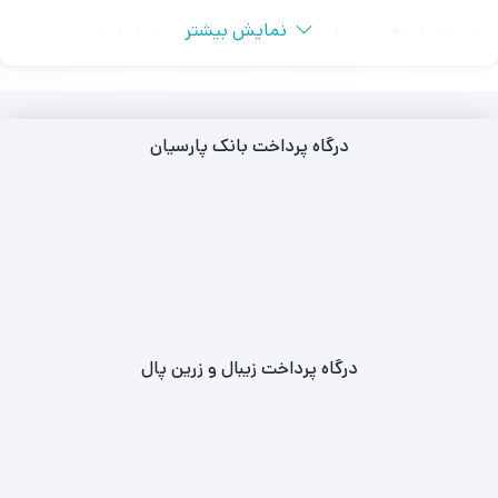
نمایش بیشتر
از جمله بلیط‌ کنسرت ها در شهرهای تهران، اصفهان، شیراز، اهواز و …
تهیه بلیط کنسرت در سالن برج میلاد، سالن نمایشگاه بین المللی و سالن
رویال هال هتل اسپیناس پالاس امکان پذیر می باشد.
درگاه پرداخت بانک پارسیان
مجموعه لوکس تیکت ارائه‌ دهنده بلیط‌ های کنسرت با قیمت مناسب و
اصالت تضمین شده از منابع معتبر است.
با دسترسی آسان به بلیط‌ کنسرت های محبوب و ارائه اطلاعات دقیق و
کامل.
همچنین، با خرید بلیط‌ کنسرت از طریق مجموعه معتبر و مورد اعتماد
لوکس تیکت، از اصالت بلیط‌ ها اطمینان داشته و همچنین امکان تحویل
درگاه پرداخت زیبال و زرین پال
فوری بلیط‌ ها نیز وجود دارد.
تهیه بلیط‌ کنسرت های کشور با بهترین قیمت‌ و تخفیفات ویژه ارائه
می‌شود.