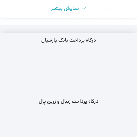
نمایش بیشتر
از جمله بلیط‌ کنسرت ها در شهرهای تهران، اصفهان، شیراز، اهواز و …
تهیه بلیط کنسرت در سالن برج میلاد، سالن نمایشگاه بین المللی و سالن
رویال هال هتل اسپیناس پالاس امکان پذیر می باشد.
درگاه پرداخت بانک پارسیان
مجموعه لوکس تیکت ارائه‌ دهنده بلیط‌ های کنسرت با قیمت مناسب و
اصالت تضمین شده از منابع معتبر است.
با دسترسی آسان به بلیط‌ کنسرت های محبوب و ارائه اطلاعات دقیق و
کامل.
همچنین، با خرید بلیط‌ کنسرت از طریق مجموعه معتبر و مورد اعتماد
لوکس تیکت، از اصالت بلیط‌ ها اطمینان داشته و همچنین امکان تحویل
درگاه پرداخت زیبال و زرین پال
فوری بلیط‌ ها نیز وجود دارد.
تهیه بلیط‌ کنسرت های کشور با بهترین قیمت‌ و تخفیفات ویژه ارائه
می‌شود.