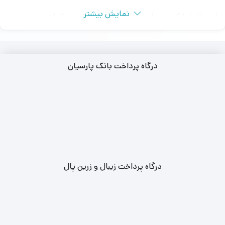
نمایش بیشتر
از جمله بلیط‌ کنسرت ها در شهرهای تهران، اصفهان، شیراز، اهواز و …
تهیه بلیط کنسرت در سالن برج میلاد، سالن نمایشگاه بین المللی و سالن
رویال هال هتل اسپیناس پالاس امکان پذیر می باشد.
درگاه پرداخت بانک پارسیان
مجموعه لوکس تیکت ارائه‌ دهنده بلیط‌ های کنسرت با قیمت مناسب و
اصالت تضمین شده از منابع معتبر است.
با دسترسی آسان به بلیط‌ کنسرت های محبوب و ارائه اطلاعات دقیق و
کامل.
همچنین، با خرید بلیط‌ کنسرت از طریق مجموعه معتبر و مورد اعتماد
لوکس تیکت، از اصالت بلیط‌ ها اطمینان داشته و همچنین امکان تحویل
درگاه پرداخت زیبال و زرین پال
فوری بلیط‌ ها نیز وجود دارد.
تهیه بلیط‌ کنسرت های کشور با بهترین قیمت‌ و تخفیفات ویژه ارائه
می‌شود.