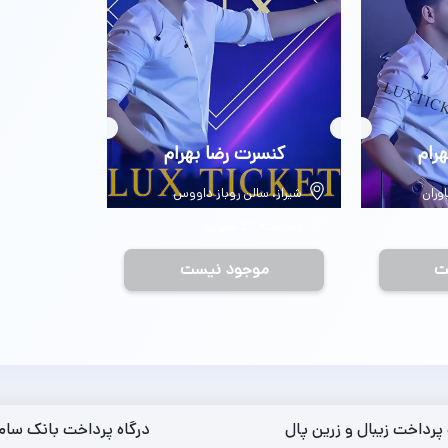
رام
بلیط
کنسرت رضا بهرام
اوران
شیراز، سالن روباز داووس
پنجشنبه 20 شهریور
ت
موجود نیست
 پرداخت زیبال و زرین پال
درگاه پرداخت بانک سام