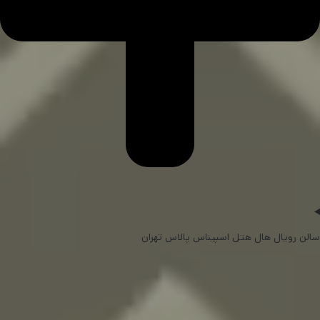
سالن رویال هال هتل اسپیناس پالاس تهران