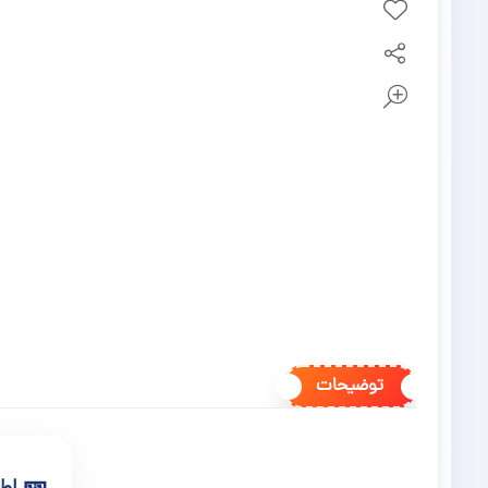
توضیحات
🎫
اطل