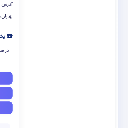
آدرس م
بهاران، انتها
☎️
پشت
در صو