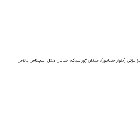
ز عزتی (بلوار شقایق)، میدان ژوراسیک، خیابان هتل اسپیناس پالاس