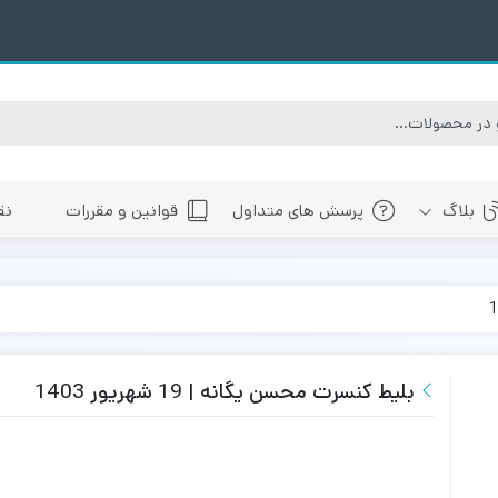
بلاگ
پرسش های متداول
قوانین و مقررات
نق
سبی
های پیش رو تهران
 های پیش رو اصفهان
های پیش رو شیراز
بلیط کنسرت محسن یگانه | 19 شهریور 1403
 های پیش رو سایر شهرها