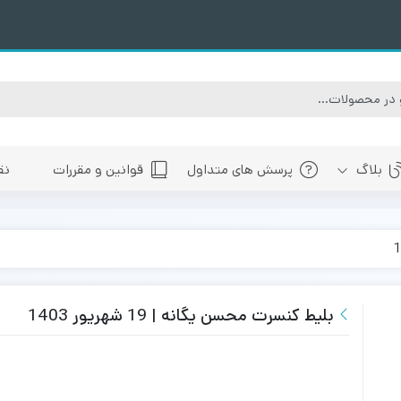
بلاگ
پرسش های متداول
قوانین و مقررات
نق
سبی
های پیش رو تهران
 های پیش رو اصفهان
های پیش رو شیراز
بلیط کنسرت محسن یگانه | 19 شهریور 1403
 های پیش رو سایر شهرها