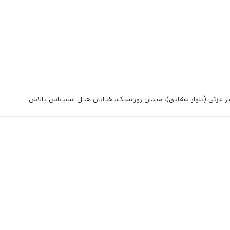
ز عزتی (بلوار شقایق)، میدان ژوراسیک، خیابان هتل اسپیناس پالاس