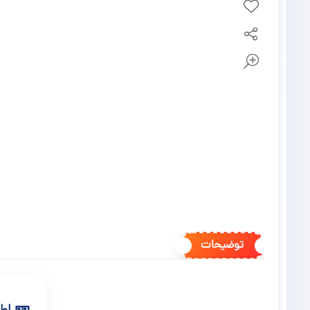
توضیحات
🎫
اطل