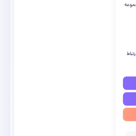
جموعه
تباط