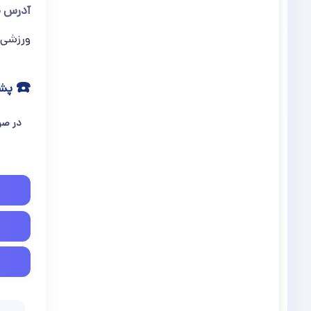
آدرس م
ورزشی آز
☎️
پشت
در صو