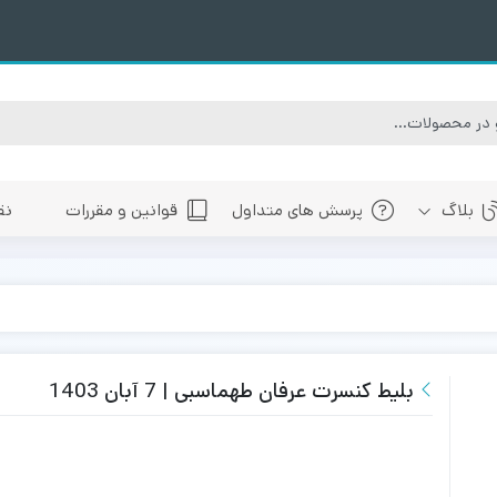
بلاگ
پرسش های متداول
قوانین و مقررات
نق
سبی
های پیش رو تهران
 های پیش رو اصفهان
های پیش رو شیراز
بلیط کنسرت عرفان طهماسبی | 7 آبان 1403
 های پیش رو سایر شهرها