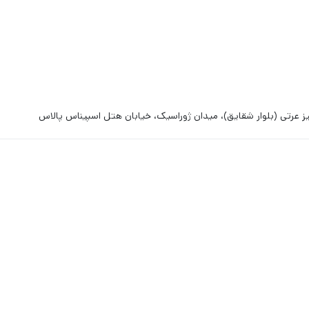
ز عرتی (بلوار شقایق)، میدان ژوراسیک، خیابان هتل اسپیناس پالاس