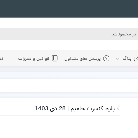
بلاگ
پرسش های متداول
قوانین و مقررات
نق
سبی
های پیش رو تهران
 های پیش رو اصفهان
های پیش رو شیراز
بلیط کنسرت حامیم | 28 دی 1403
 های پیش رو سایر شهرها