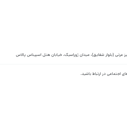
ز عرتی (بلوار شقایق)، میدان ژوراسیک، خیابان هتل اسپیناس پالاس
ای اجتماعی در ارتباط باشید.