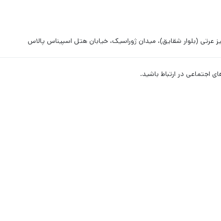
ز عرتی (بلوار شقایق)، میدان ژوراسیک، خیابان هتل اسپیناس پالاس
ای اجتماعی در ارتباط باشید.