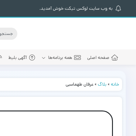
به وب سایت لوکس تیکت خوش آمدید.
صفحه اصلی
همه برنامه‌ها
آگهی بلیط
خانه
»
بلاگ
»
عرفان طهماسبی
کنسرت های برگزار شده
سالن کنسرت اسپیناس پالاس
عرفان طهما
بلیط کنسرت 
کنسرت های پیش رو
سالن میلاد نمایشگاه بین المللی
مجید رضوی
بلیط کنسرت
سالن کنسرت میلاد برج میلاد
بهنام بانی
بلیط کنسرت 
سالن کنسرت سیتی سنتر اصفهان
رضا صادقی
بلیط کنسرت