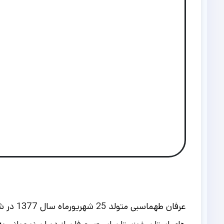
عرفان طهماسبی متولد 25 شهریورماه سال 1377 در شهر زیبای شوشتر استان خوزستان می باشد.